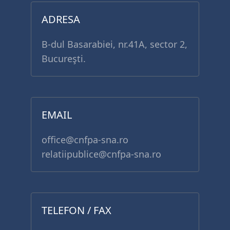
ADRESA
B-dul Basarabiei, nr.41A, sector 2,
Bucureşti.
EMAIL
office@cnfpa-sna.ro
relatiipublice@cnfpa-sna.ro
TELEFON / FAX